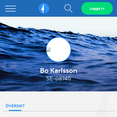
Visa
Logga in
Sailarena
sökfält
Bo Karlsson
SE-08740
ÖVERSIKT