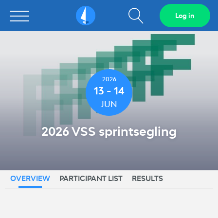
Show
Log in
Sailarena
search
field
2026
13 - 14
JUN
2026 VSS sprintsegling
OVERVIEW
PARTICIPANT LIST
RESULTS