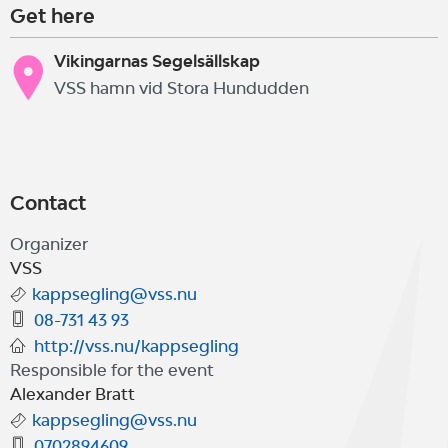
Get here
Vikingarnas Segelsällskap
VSS hamn vid Stora Hundudden
Contact
Organizer
VSS
kappsegling@vss.nu
08-731 43 93
http://vss.nu/kappsegling
Responsible for the event
Alexander Bratt
kappsegling@vss.nu
0702894609