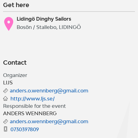
Get here
Lidingö Dinghy Sailors
Bosön / Stallebo, LIDINGÖ
Contact
Organizer
LIJS
anders.o.wennberg@gmail.com
http://www.ljs.se/
Responsible for the event
ANDERS WENNBERG
anders.o.wennberg@gmail.com
0730397809