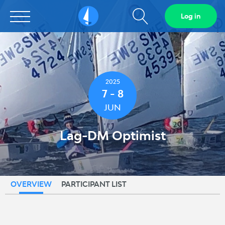
Show
Log in
Sailarena
search
field
2025
7 - 8
JUN
Lag-DM Optimist
OVERVIEW
PARTICIPANT LIST