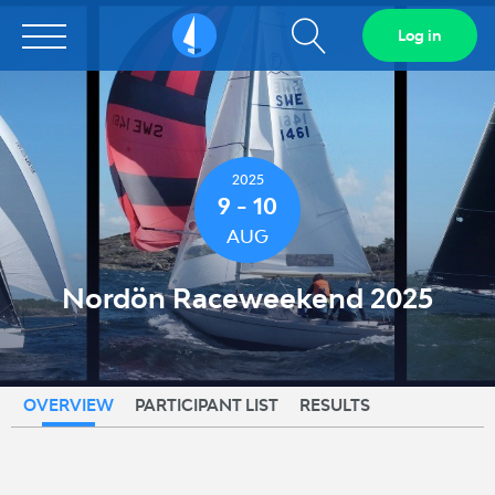
Show
Log in
Sailarena
search
field
2025
9 - 10
AUG
Nordön Raceweekend 2025
OVERVIEW
PARTICIPANT LIST
RESULTS