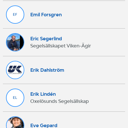
Emil Forsgren
EF
Eric Segerlind
Segelsällskapet Viken-Ägir
Erik Dahlström
Erik Lindén
EL
Oxelösunds Segelsällskap
Eve Gepard