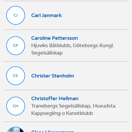
Carl Janmark
CJ
Caroline Pettersson
Hjuviks Båtklubb, Göteborgs Kungl.
CP
Segelsällskap
Christer Stenholm
CS
Christoffer Hellman
Tranebergs Segelsällskap, Huvudsta
CH
Kappsegling o Kanotklubb