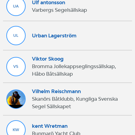
Ulf antonsson
UA
Varbergs Segelsällskap
Urban Lagerström
UL
Viktor Skoog
Bromma Jollekappseglingssällskap,
VS
Håbo Båtsällskap
Vilhelm Reischmann
Skanörs Båtklubb, Kungliga Svenska
Segel Sällskapet
kent Wretman
KW
Runmarö Yacht Club