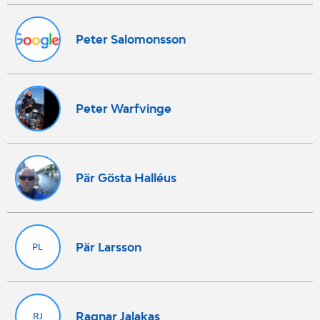
Peter Salomonsson
Peter Warfvinge
Pär Gösta Halléus
Pär Larsson
PL
Ragnar Jalakas
RJ