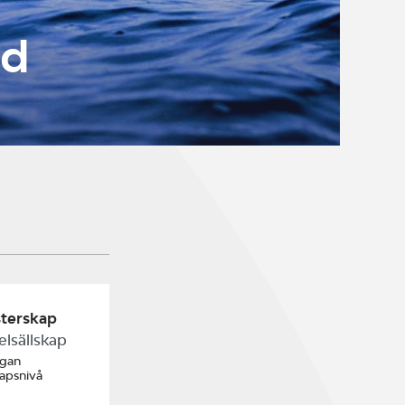
nd
terskap
elsällskap
ugan
kapsnivå