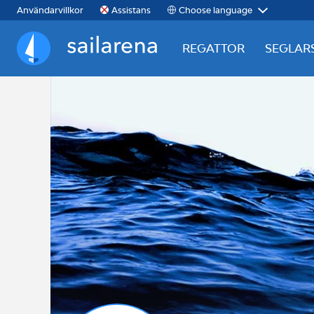
Choose language
Användarvillkor
Assistans
REGATTOR
SEGLAR
Sailarena