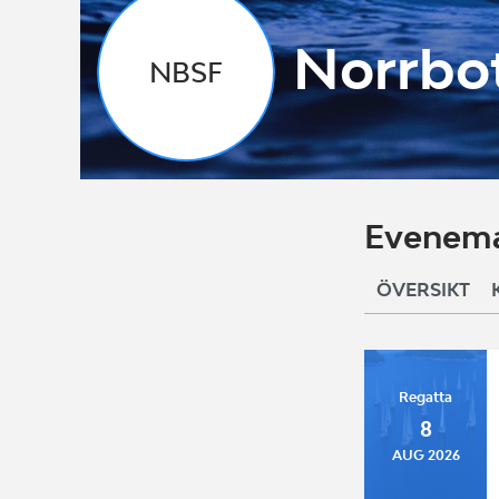
Norrbo
NBSF
Evenema
ÖVERSIKT
Regatta
8
AUG 2026