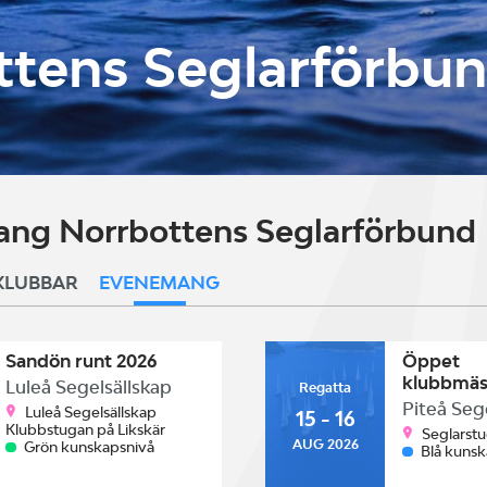
ttens Seglarförbu
ng Norrbottens Seglarförbund
KLUBBAR
EVENEMANG
Sandön runt 2026
Öppet
klubbmäs
Luleå Segelsällskap
Regatta
Piteå Seg
Luleå Segelsällskap
15 - 16
Klubbstugan på Likskär
Seglarst
AUG 2026
Grön kunskapsnivå
Blå kuns