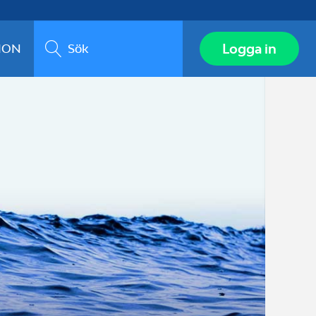
Sök
Logga in
ION