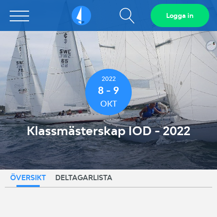
Visa
Logga in
Sailarena
sökfält
2022
8 - 9
OKT
Klassmästerskap IOD - 2022
ÖVERSIKT
DELTAGARLISTA