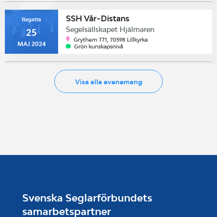
SSH Vår-Distans
Regatta
Segelsällskapet Hjälmaren
25
Grythem 771, 70598 Lillkyrka
MAJ 2024
Grön kunskapsnivå
Visa alla evenemang
Svenska Seglarförbundets
samarbetspartner