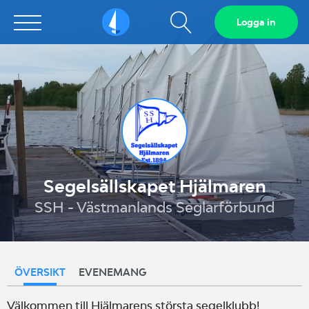
Visa
Logga in
Sailarena
sökfält
Segelsällskapet Hjälmaren
SSH - Västmanlands Seglarförbund
ÖVERSIKT
EVENEMANG
Välkommen till Hjälmarens största segelklubb!