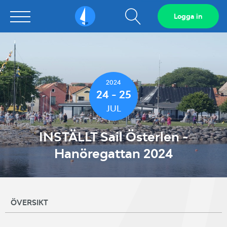
Visa
Logga in
Sailarena
sökfält
2024
24 - 25
JUL
INSTÄLLT Sail Österlen -
Hanöregattan 2024
ÖVERSIKT