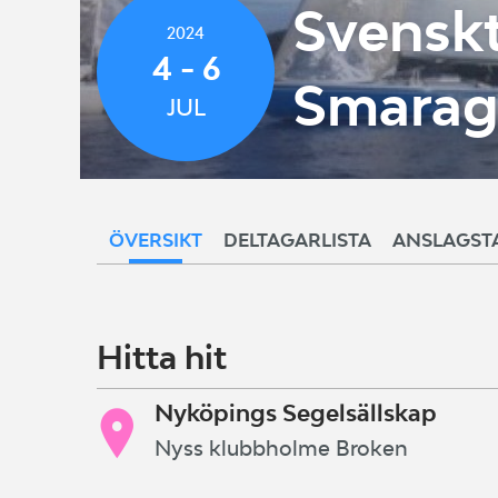
Svenskt
2024
4 - 6
Smara
JUL
ÖVERSIKT
DELTAGARLISTA
ANSLAGST
Hitta hit
Nyköpings Segelsällskap
Nyss klubbholme Broken