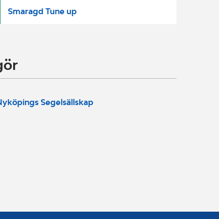
Smaragd Tune up
gör
yköpings Segelsällskap