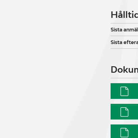
Hållti
Sista anmä
Sista efte
Doku