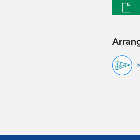
Arran
N