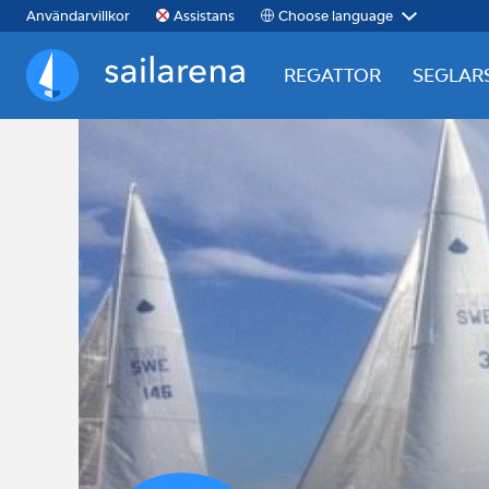
Choose language
Användarvillkor
Assistans
REGATTOR
SEGLAR
Sailarena