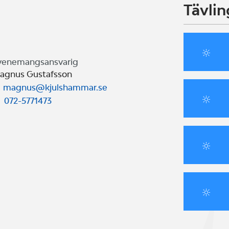
Tävlin
venemangsansvarig
agnus Gustafsson
magnus@kjulshammar.se
072-5771473