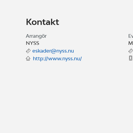
Kontakt
Arrangör
E
NYSS
M
eskader@nyss.nu
http://www.nyss.nu/