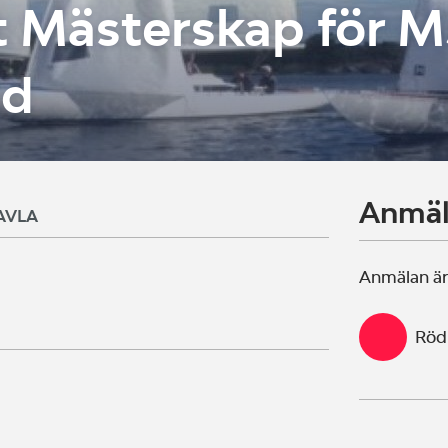
 Mästerskap för M
gd
Anmä
AVLA
Anmälan är
Röd