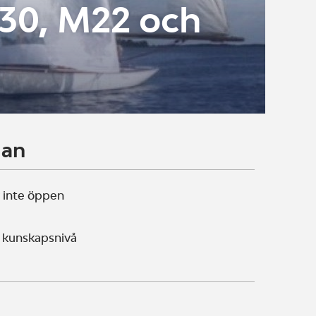
30, M22 och
lan
 inte öppen
 kunskapsnivå