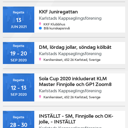
KKF Juniregattan
Regatta
Karlstads Kappseglingsförening
13
KKF Klubbhus
JUN 2021
Blå kunskapsnivå
Regatta
DM, lördag jollar, söndag kölbåt
19 - 20
Karlstads Kappseglingsförening
Kanikenäset, 652 26 Karlstad, Sverige
SEP 2020
Sola Cup 2020 inkluderat KLM
Regatta
Master Finnjolle och GP1 Zoom8
12 - 13
Karlstads Kappseglingsförening
SEP 2020
Kanikenäset, 652 26 Karlstad, Sverige
INSTÄLLT - SM, Finnjolle och OK-
Regatta
jolle, - INSTÄLLT
28 - 30