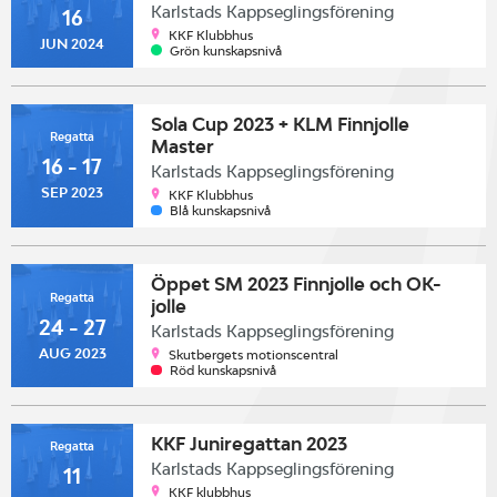
Karlstads Kappseglingsförening
16
KKF Klubbhus
JUN 2024
Grön kunskapsnivå
Sola Cup 2023 + KLM Finnjolle
Regatta
Master
16 - 17
Karlstads Kappseglingsförening
SEP 2023
KKF Klubbhus
Blå kunskapsnivå
Öppet SM 2023 Finnjolle och OK-
Regatta
jolle
24 - 27
Karlstads Kappseglingsförening
AUG 2023
Skutbergets motionscentral
Röd kunskapsnivå
KKF Juniregattan 2023
Regatta
Karlstads Kappseglingsförening
11
KKF klubbhus