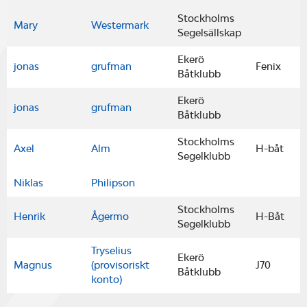
Stockholms
Mary
Westermark
Segelsällskap
Ekerö
jonas
grufman
Fenix
Båtklubb
Ekerö
jonas
grufman
Båtklubb
Stockholms
Axel
Alm
H-båt
Segelklubb
Niklas
Philipson
Stockholms
Henrik
Ågermo
H-Båt
Segelklubb
Tryselius
Ekerö
Magnus
(provisoriskt
J70
Båtklubb
konto)