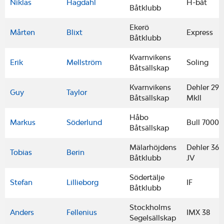
Niklas
Hagdahl
H-båt
Båtklubb
Ekerö
Mårten
Blixt
Express
Båtklubb
Kvarnvikens
Erik
Mellström
Soling
Båtsällskap
Kvarnvikens
Dehler 29
Guy
Taylor
Båtsällskap
Mkll
Håbo
Markus
Söderlund
Bull 7000
Båtsällskap
Mälarhöjdens
Dehler 36
Tobias
Berin
Båtklubb
JV
Södertälje
Stefan
Lillieborg
IF
Båtklubb
Stockholms
Anders
Fellenius
IMX 38
Segelsällskap