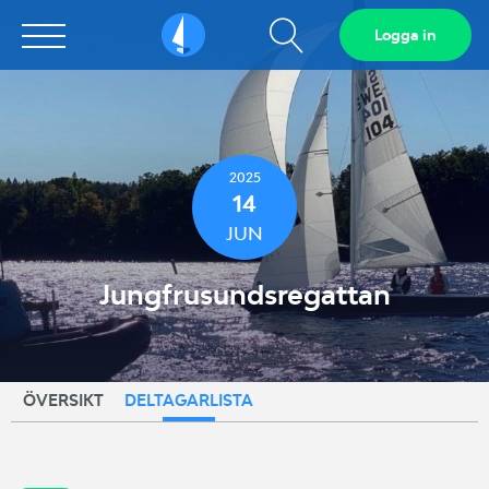
Visa
Logga in
Sailarena
sökfält
2025
14
JUN
Jungfrusundsregattan
ÖVERSIKT
DELTAGARLISTA