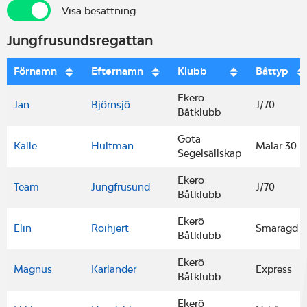
Visa besättning
Visa besättning
Jungfrusundsregattan
Förnamn
Efternamn
Klubb
Båttyp
Ekerö
Jan
Björnsjö
J/70
Båtklubb
Göta
Kalle
Hultman
Mälar 30
Segelsällskap
Ekerö
Team
Jungfrusund
J/70
Båtklubb
Ekerö
Elin
Roihjert
Smaragd
Båtklubb
Ekerö
Magnus
Karlander
Express
Båtklubb
Ekerö