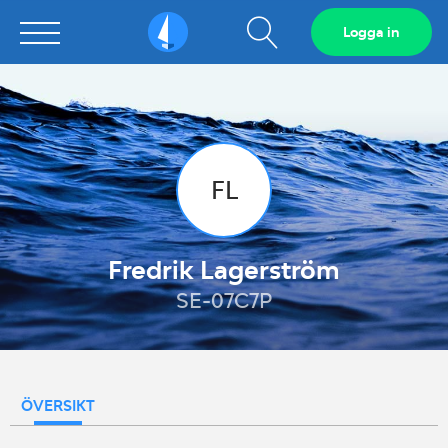
Visa
Logga in
Sailarena
sökfält
FL
Fredrik Lagerström
SE-07C7P
ÖVERSIKT