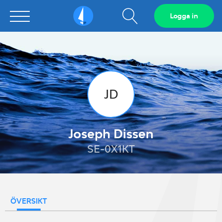
Visa
Logga in
Sailarena
sökfält
JD
Joseph Dissen
SE-0X1KT
ÖVERSIKT