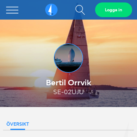
Visa
Logga in
Sailarena
sökfält
Bertil Orrvik
SE-02UJU
ÖVERSIKT