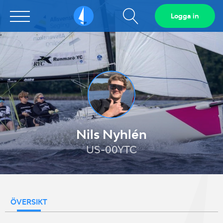
Visa
Logga in
Sailarena
sökfält
Nils Nyhlén
US-00YTC
ÖVERSIKT