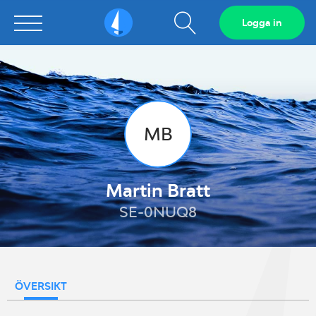
Visa
Logga in
Sailarena
sökfält
MB
Martin Bratt
SE-0NUQ8
ÖVERSIKT