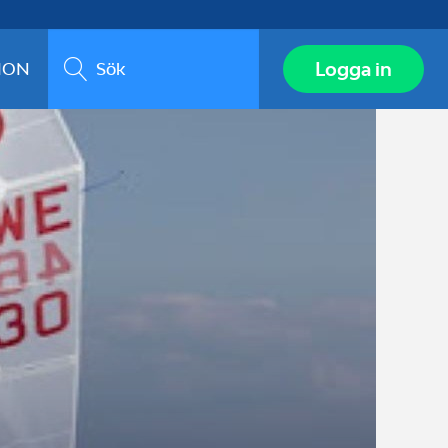
Sök
Logga in
ION