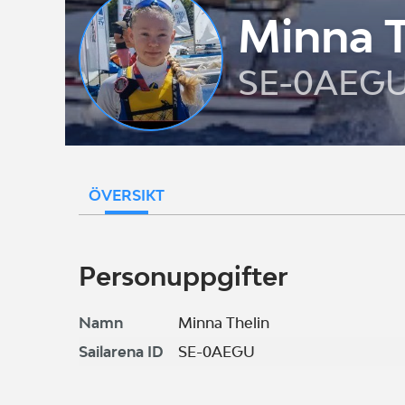
Minna T
SE-0AEG
ÖVERSIKT
Personuppgifter
Namn
Minna Thelin
Sailarena ID
SE-0AEGU