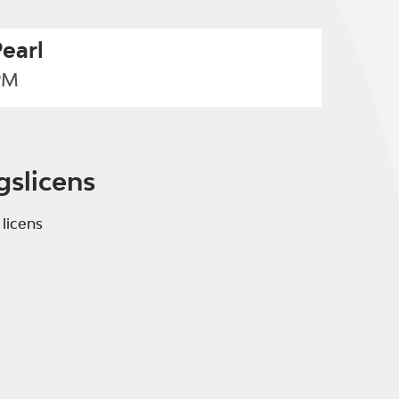
Pearl
PM
gslicens
 licens