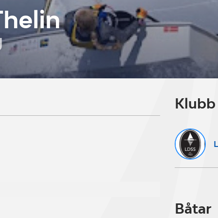
helin
U
Klubb
L
Båtar