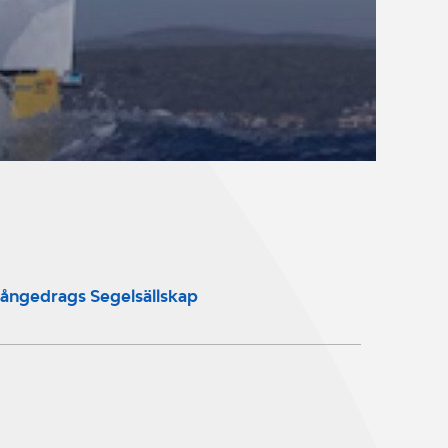
ångedrags Segelsällskap