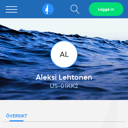
Visa
Logga in
Sailarena
sökfält
AL
Aleksi Lehtonen
US-01KK2
ÖVERSIKT