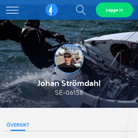
Visa
Logga in
Sailarena
sökfält
Johan Strömdahl
SE-06158
ÖVERSIKT