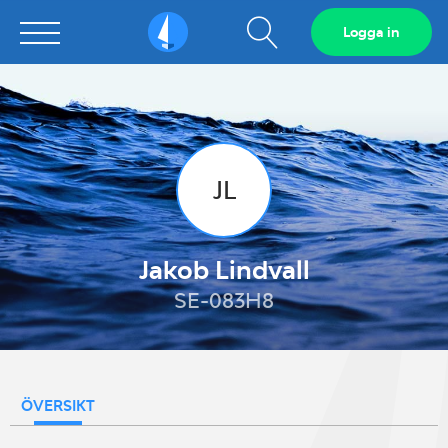
Visa
Logga in
Sailarena
sökfält
JL
Jakob Lindvall
SE-083H8
ÖVERSIKT