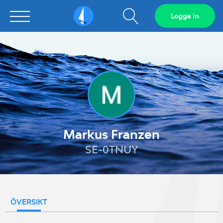
Visa
Logga in
Sailarena
sökfält
Markus Franzen
SE-0TNUY
ÖVERSIKT