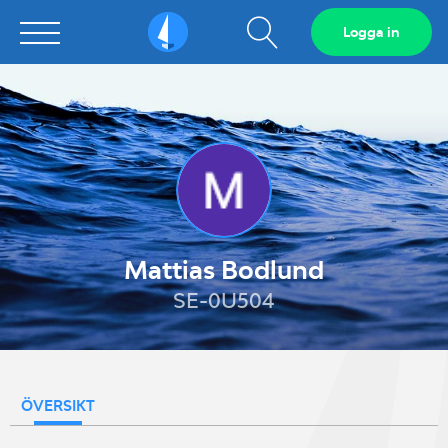
Visa
Logga in
Sailarena
sökfält
Mattias Bodlund
SE-0U504
ÖVERSIKT