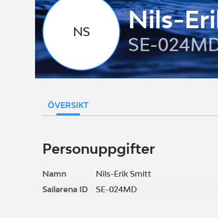
Nils-Er
NS
SE-024M
ÖVERSIKT
Personuppgifter
Namn
Nils-Erik Smitt
Sailarena ID
SE-024MD