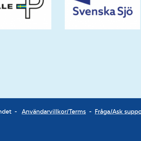
bundet -
Användarvillkor/Terms
-
Fråga/Ask supp