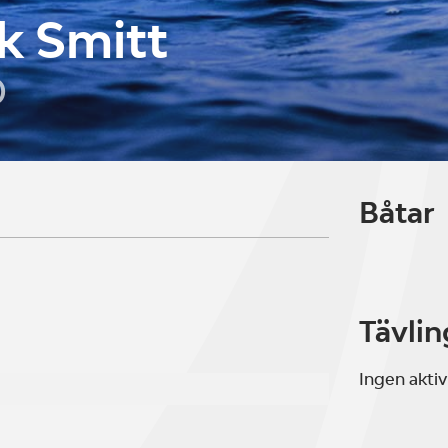
ik Smitt
D
Båtar
Tävlin
Ingen aktiv