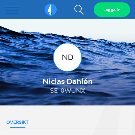
Visa
Logga in
Sailarena
sökfält
ND
Niclas Dahlén
SE-0WUNX
ÖVERSIKT