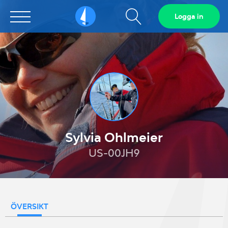
Visa
Logga in
Sailarena
sökfält
Sylvia Ohlmeier
US-00JH9
ÖVERSIKT