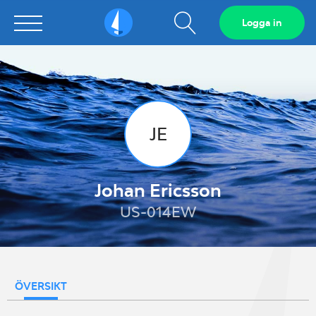
Visa
Logga in
Sailarena
sökfält
JE
Johan Ericsson
US-014EW
ÖVERSIKT