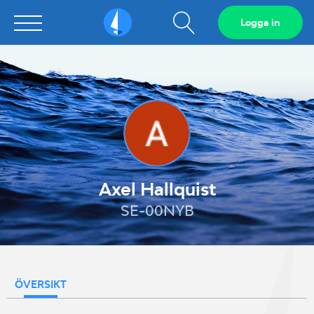
Visa
Logga in
Sailarena
sökfält
Axel Hallquist
SE-00NYB
ÖVERSIKT