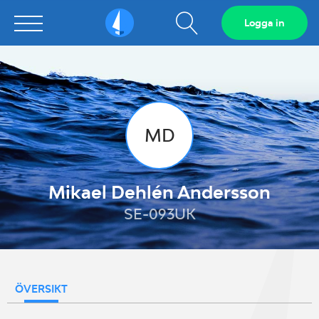
Visa
Logga in
Sailarena
sökfält
MD
Mikael Dehlén Andersson
SE-093UK
ÖVERSIKT