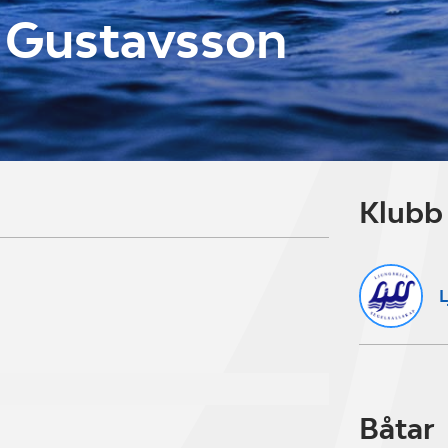
 Gustavsson
Klubb
L
Båtar