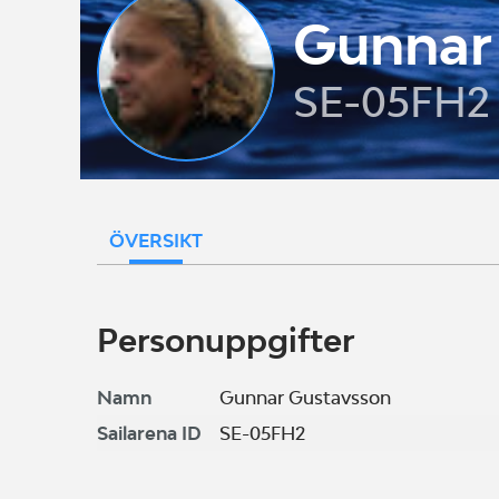
Gunnar
SE-05FH2
ÖVERSIKT
Personuppgifter
Namn
Gunnar Gustavsson
Sailarena ID
SE-05FH2