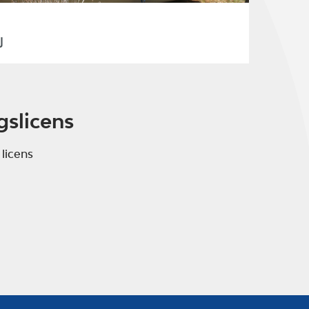
J
gslicens
 licens