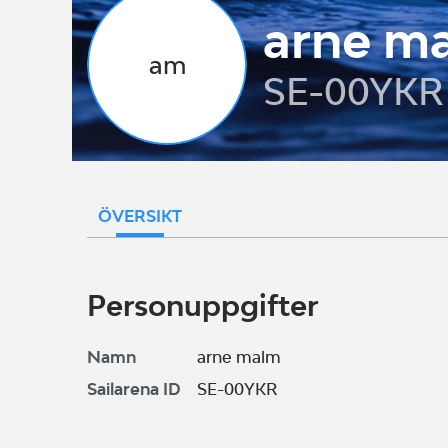
arne m
am
SE-00YKR
ÖVERSIKT
Personuppgifter
Namn
arne malm
Sailarena ID
SE-00YKR