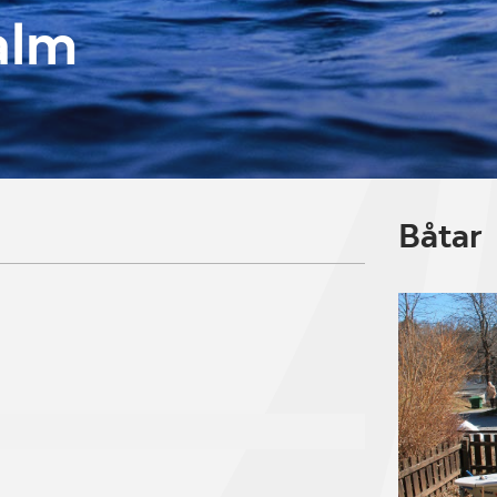
alm
Båtar