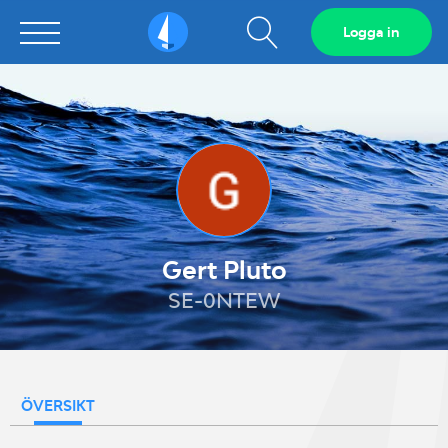
Visa
Logga in
Sailarena
sökfält
Gert Pluto
SE-0NTEW
ÖVERSIKT