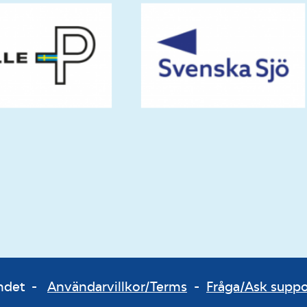
bundet -
Användarvillkor/Terms
-
Fråga/Ask supp