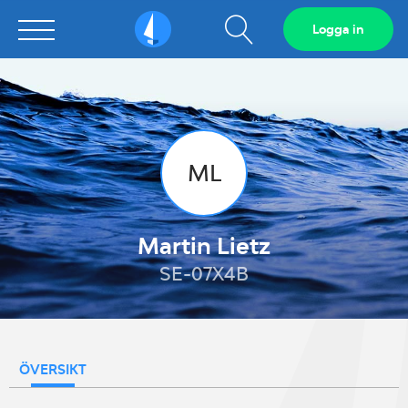
Visa
Logga in
Sailarena
sökfält
ML
Martin Lietz
SE-07X4B
ÖVERSIKT