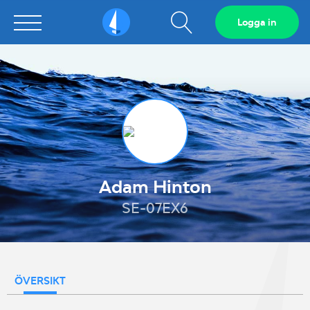
Visa
Logga in
Sailarena
sökfält
Adam Hinton
SE-07EX6
ÖVERSIKT