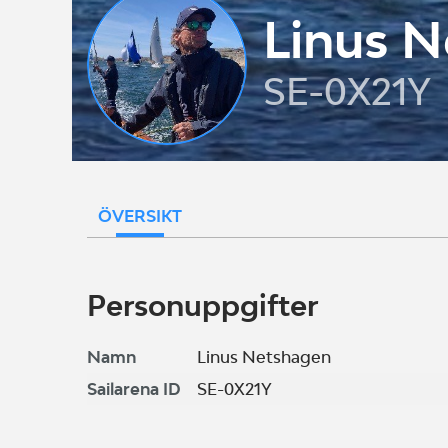
Linus 
SE-0X21Y
ÖVERSIKT
Personuppgifter
Namn
Linus Netshagen
Sailarena ID
SE-0X21Y