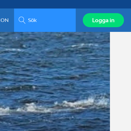
Sök
Logga in
ION