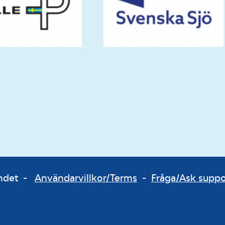
bundet -
Användarvillkor/Terms
-
Fråga/Ask supp