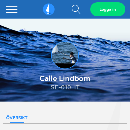
Visa
Logga in
Sailarena
sökfält
Calle Lindbom
SE-010HT
ÖVERSIKT