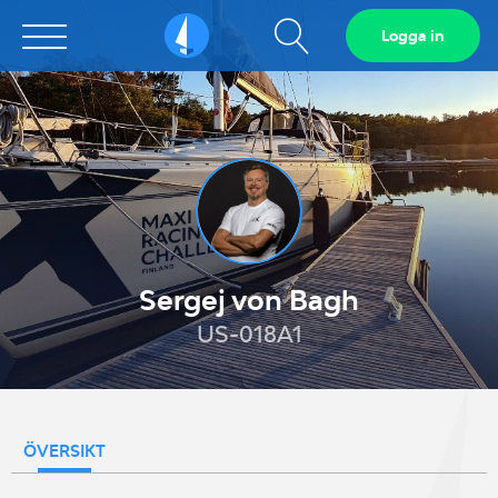
Visa
Logga in
Sailarena
sökfält
Sergej von Bagh
US-018A1
ÖVERSIKT