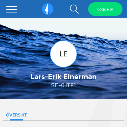
Visa
Logga in
Sailarena
sökfält
LE
Lars-Erik Einerman
SE-0JTF1
ÖVERSIKT