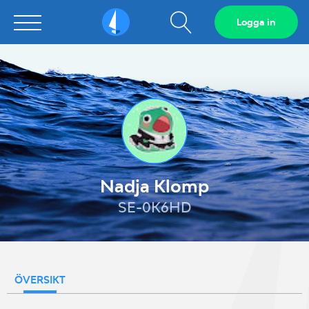
Visa
Logga in
Sailarena
sökfält
Nadja Klomp
SE-0K6HD
ÖVERSIKT