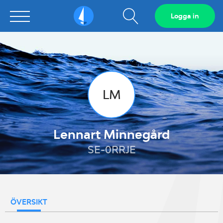
Visa
Logga in
Sailarena
sökfält
LM
Lennart Minnegård
SE-0RRJE
ÖVERSIKT