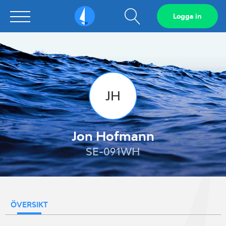
Visa
Logga in
Sailarena
sökfält
JH
Jon Hofmann
SE-091WH
ÖVERSIKT