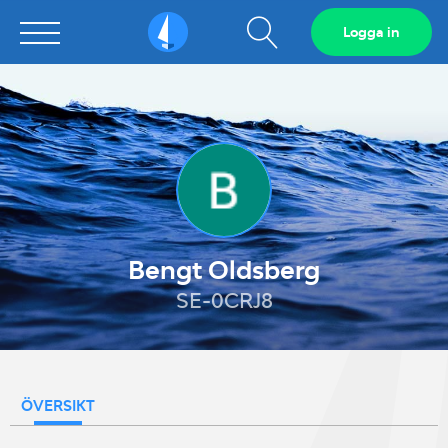
Visa
Logga in
Sailarena
sökfält
Bengt Oldsberg
SE-0CRJ8
ÖVERSIKT