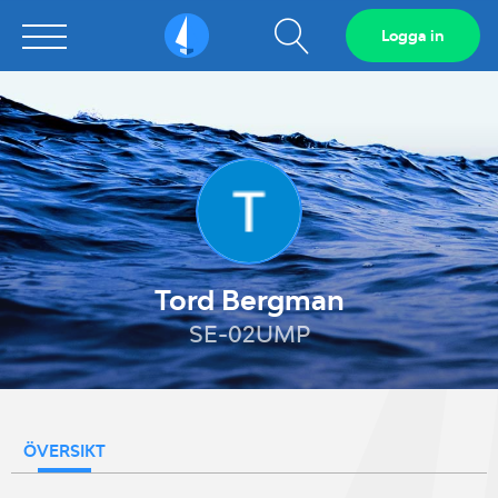
Visa
Logga in
Sailarena
sökfält
Tord Bergman
SE-02UMP
ÖVERSIKT