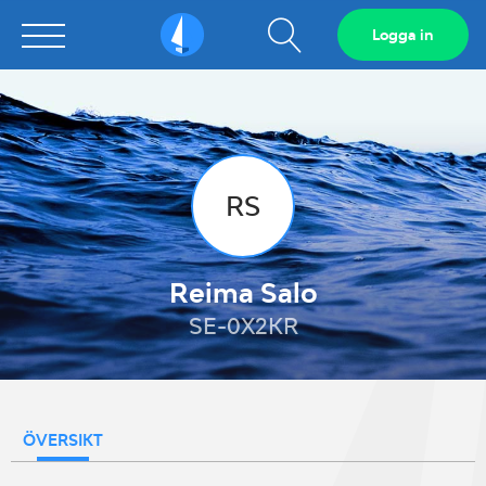
Visa
Logga in
Sailarena
sökfält
RS
Reima Salo
SE-0X2KR
ÖVERSIKT