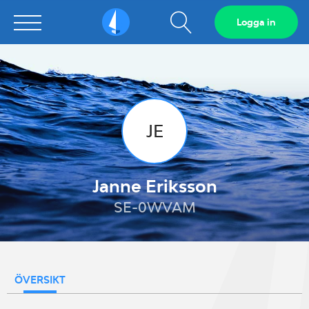
Visa
Logga in
Sailarena
sökfält
JE
Janne Eriksson
SE-0WVAM
ÖVERSIKT