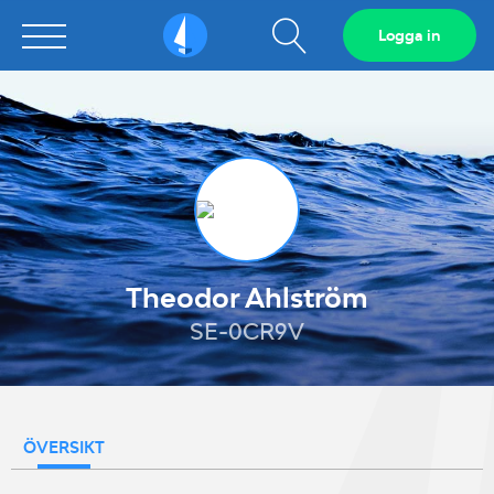
Visa
Logga in
Sailarena
sökfält
Theodor Ahlström
SE-0CR9V
ÖVERSIKT