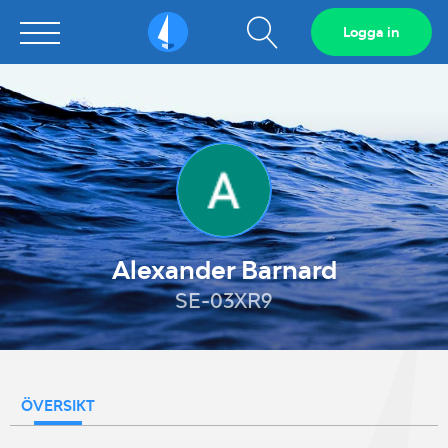
Visa
Logga in
Sailarena
sökfält
Alexander Barnard
SE-03XR9
ÖVERSIKT