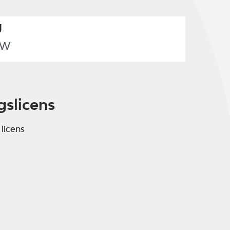
U
FW
gslicens
 licens