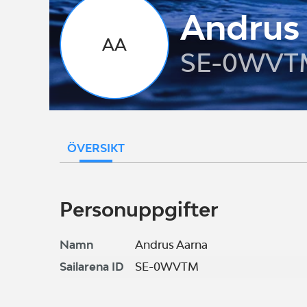
Andrus
AA
SE-0WVT
ÖVERSIKT
Personuppgifter
Namn
Andrus Aarna
Sailarena ID
SE-0WVTM