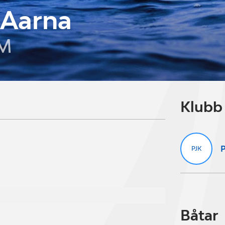
 Aarna
M
Klubb
P
PJK
Båtar