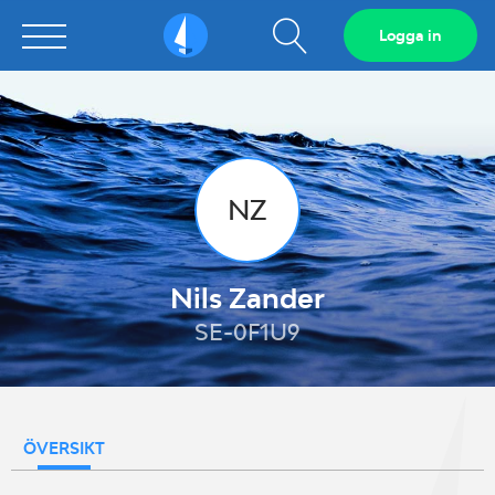
Visa
Logga in
Sailarena
sökfält
NZ
Nils Zander
SE-0F1U9
ÖVERSIKT